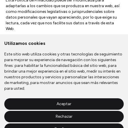
Esta Política de Privacidad puede ser modificada para
adaptarlas a los cambios que se produzca en nuestra web, así
como modificaciones legislativas o jurisprudenciales sobre
datos personales que vayan apareciendo, por lo que exige su
lectura, cada vez que nos facilite sus datos a través de esta
Web.
Utilizamos cookies
Este sitio web utiliza cookies y otras tecnologías de seguimiento
para mejorar su experiencia de navegación con los siguientes
fines:
para habilitar la funcionalidad básica del sitio web
,
para
brindar una mejor experiencia en el sitio web
,
medir su interés en
nuestros productos y servicios y personalizar las interacciones
Calvet Arquitectes
de marketing
,
para mostrar anuncios que sean más relevantes
para usted
.
Passatge Isabel Sandy 2, 1r
AD500
Andorra la Vella
Principat d’Andorra
Aceptar
+376 801 888
Rechazar
calvet@andorra.ad
Política de privacidad